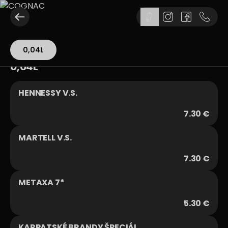
0,04L
0,04L
HENNESSY V.S.
7.30 €
MARTELL V.S.
7.30 €
METAXA 7*
5.30 €
KARPATSKÉ BRANDY ŠPECIÁL